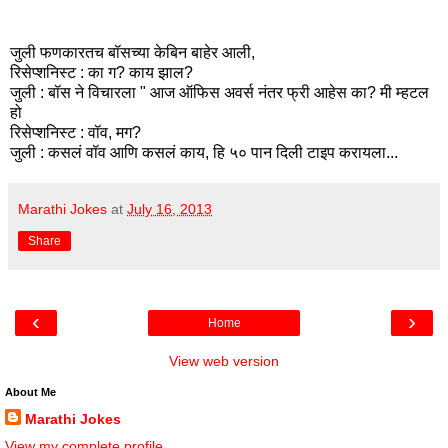
जुली फणकारतच बॉसच्या केबिन बाहेर आली,
रिसेप्शनिस्ट : का ग? काय झाल?
जुली : बॉस ने विचारला " आज ऑफिस अवर्स नंतर फ्री आहेस का? मी म्हटल
हो
रिसेप्शनिस्ट : वॉव, मग?
जुली : कसलं वॉव आणि कसलं काय, हि ५० पान दिली टाइप करायला...
Marathi Jokes
at
July 16, 2013
Share
‹
›
Home
View web version
About Me
Marathi Jokes
View my complete profile