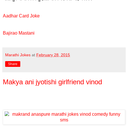
Aadhar Card Joke
Bajirao Mastani
Marathi Jokes
at
February 28, 2015
Share
Makya ani jyotishi girlfriend vinod