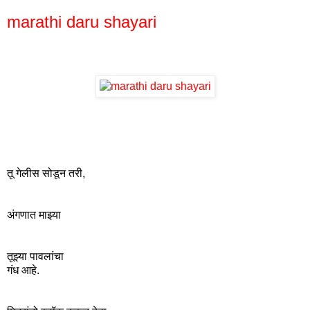
marathi daru shayari
तू गेलीस ‪सोडून‬ तरी,
अंगणात‬ माझ्या
तूझ्या ‪पावलांचा‬
गंध‬ आहे.