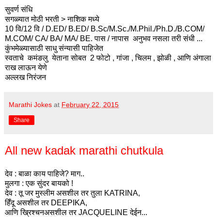
सुवर्ण संधि
सगळ्यात मोठी भरती > नाशिक मध्ये
10 वि/12 वि / D.ED/ B.ED/ B.Sc/M.Sc./M.Phil./Ph.D./B.COM/
M.COM/ CA/ BA/ MA/ BE. पास / नापास अनुभव नसला तरी संधी ...
कुंभमेळ्यासाठी साधु संन्यासी पाहिजेत
स्वताचे कमंङलु येताना सोबत 2 फोटो , गांजा , चिलम , झोळी , आणि अंगाला
राख लाऊन येणे
अल्लख निरंजन
Marathi Jokes
at
February 22, 2015
Share
All new kadak marathi chutkula
देव : बाळा काय पाहिजे? माग..
मुलगा : एक सुंदर बायको !
देव : तू जर मुस्लीम असशील तर तुला KATRINA,
हिँदू असशील तर DEEPIKA,
आणि ख्रिश्चनअसशील तर JACQUELINE देईन...