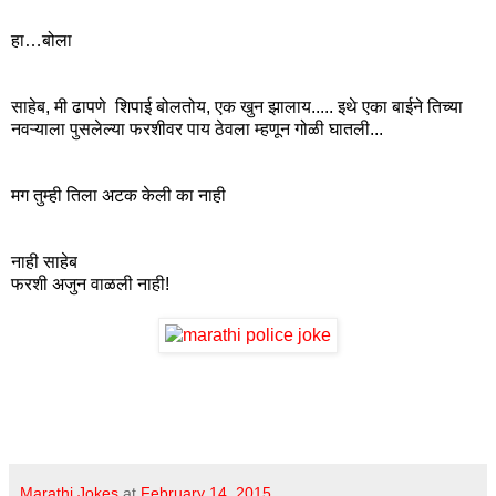
हा…बोला
साहेब, मी ढापणे शिपाई बोलतोय, एक खुन झालाय..... इथे एका बाईने तिच्या
नवऱ्याला पुसलेल्या फरशीवर पाय ठेवला म्हणून गोळी घातली...
मग तुम्ही तिला अटक केली का नाही
नाही साहेब
फरशी अजुन वाळली नाही!
Marathi Jokes
at
February 14, 2015