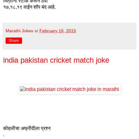
मित्रांनो स्टॉक‬ करून ठेवा
१७,१८,१९ वाईन शॉप‬ बंद आहे.
Marathi Jokes
at
February 16, 2015
Share
india pakistan cricket match joke
कोहलीचा अफ्रीदीला प्रश्न
.