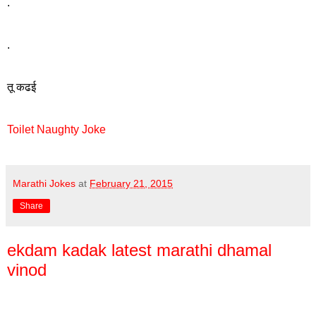
.
.
तू कढई
Toilet Naughty Joke
Marathi Jokes
at
February 21, 2015
Share
ekdam kadak latest marathi dhamal
vinod