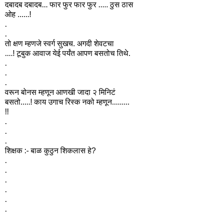
दबादब दबादब... फार फुर फार फुर ..... ठुस ठास
ओह ......!
.
.
तो क्षण म्हणजे स्वर्ग सुखच. अगदी शेवटचा
....! टूबुक आवाज येई पर्यंत आपण बसतोच तिथे.
.
.
.
वरून बोनस म्हणून आणखी जादा २ मिनिटं
बसतो.....! काय उगाच रिस्क नको म्हणून.........
!!
.
.
.
शिक्षक :- बाळ कुठुन शिकलास हे?
.
.
.
.
.
.