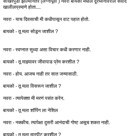
साखरपुडा झाल्यानंतर (लग्नापूर्वी ) नवरा बायको मधील दूरध्वनीवरील संवाद
खालीलप्रमाणे होता....
नवरा - याच दिवसाची मी कधीपासून वाट पहात होतो.
बायको - तू मला सोडून जाशील ?
नवरा - स्वप्नात सुध्दा असा विचार कधी करणार नाही.
बायको - तू माझ्यावर जीवापाड प्रेम करशील ?
नवरा - होय. आजच नाही तर सात जन्मासाठी.
बायको - तू मला विसरून जाशील ?
नवरा - त्यापेक्शा मी मरणं पसंत करेन.
बायको - तू मला शॉपिंग ला नेशिल
नवरा - नक्कीच. त्यापेक्षा दुसरी आनंदाची गोष्ट असूच शकत नाही.
बायको - तू मला मारपीट करशील ?