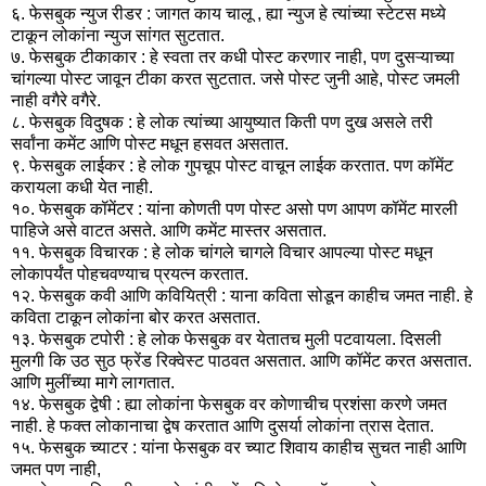
६. फेसबुक न्युज रीडर : जागत काय चालू , ह्या न्युज हे त्यांच्या स्टेटस मध्ये
टाकून लोकांना न्युज सांगत सुटतात.
७. फेसबुक टीकाकार : हे स्वता तर कधी पोस्ट करणार नाही, पण दुसऱ्याच्या
चांगल्या पोस्ट जावून टीका करत सुटतात. जसे पोस्ट जुनी आहे, पोस्ट जमली
नाही वगैरे वगैरे.
८. फेसबुक विदुषक : हे लोक त्यांच्या आयुष्यात किती पण दुख असले तरी
सर्वांना कमेंट आणि पोस्ट मधून हसवत असतात.
९. फेसबुक लाईकर : हे लोक गुपचूप पोस्ट वाचून लाईक करतात. पण कॉमेंट
करायला कधी येत नाही.
१०. फेसबुक कॉमेंटर : यांना कोणती पण पोस्ट असो पण आपण कॉमेंट मारली
पाहिजे असे वाटत असते. आणि कमेंट मास्तर असतात.
११. फेसबुक विचारक : हे लोक चांगले चागले विचार आपल्या पोस्ट मधून
लोकापर्यंत पोहचवण्याच प्रयत्न करतात.
१२. फेसबुक कवी आणि कवियित्री : याना कविता सोडून काहीच जमत नाही. हे
कविता टाकून लोकांना बोर करत असतात.
१३. फेसबुक टपोरी : हे लोक फेसबुक वर येतातच मुली पटवायला. दिसली
मुलगी कि उठ सुठ फ्रेंड रिक्वेस्ट पाठवत असतात. आणि कॉमेंट करत असतात.
आणि मुलींच्या मागे लागतात.
१४. फेसबुक द्वेषी : ह्या लोकांना फेसबुक वर कोणाचीच प्रशंसा करणे जमत
नाही. हे फक्त लोकानाचा द्वेष करतात आणि दुसर्या लोकांना त्रास देतात.
१५. फेसबुक च्याटर : यांना फेसबुक वर च्याट शिवाय काहीच सुचत नाही आणि
जमत पण नाही,