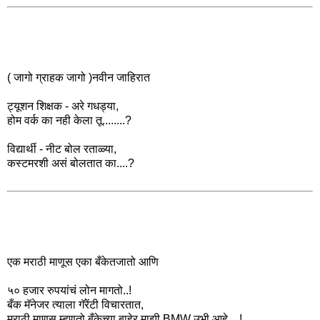
( जागो ग्राहक जागो )नवीन जाहिरात
ट्यूशन शिक्षक - अरे गधड्या,
होम वर्क का नही केला तू........?
विद्यार्थी - नीट बोल रताळ्या,
कस्टमरशी असं बोलतात का....?
एक मराठी माणूस एका बँकेतजातो आणि
५० हजार रुपयांचं लोन मागतो..!
बँक मॅनेजर त्याला गॅरेंटी विचारतात,
मराठी माणूस म्हणतो बँकेच्या बाहेर माझी BMW उभी आहे....!