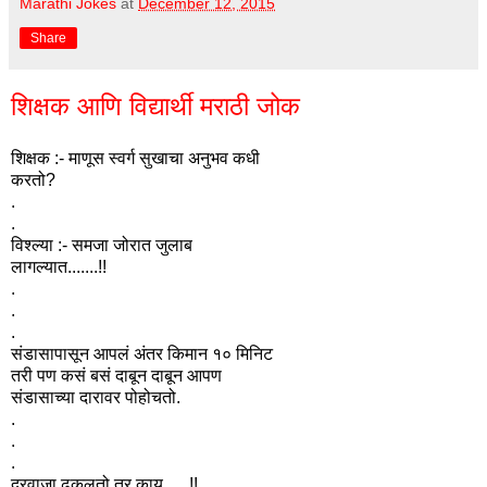
Marathi Jokes
at
December 12, 2015
Share
शिक्षक आणि विद्यार्थी मराठी जोक
शिक्षक :- माणूस स्वर्ग सुखाचा अनुभव कधी
करतो?
.
.
विश्ल्या :- समजा जोरात जुलाब
लागल्यात.......!!
.
.
.
संडासापासून आपलं अंतर किमान १० मिनिट
तरी पण कसं बसं दाबून दाबून आपण
संडासाच्या दारावर पोहोचतो.
.
.
.
दरवाजा ढकलतो तर काय......!!