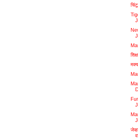
चिं
Tig
J
New
J
Mar
शिक्
मक्
Mar
Mar
D
Fun
J
Ma
J
जेव
व