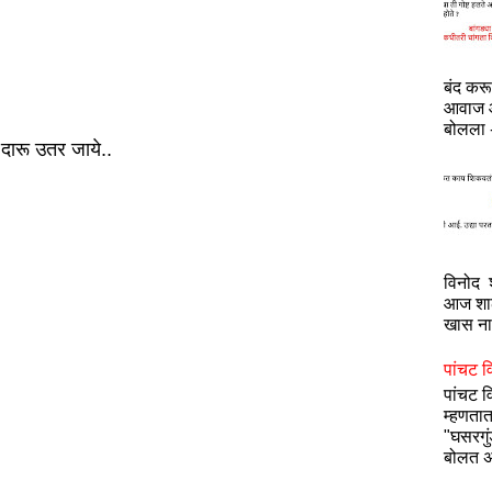
बंद कर
आवाज आ
बोलला -
दारू उतर जाये..
विनोद श
आज शाळ
खास नाह
पांचट व
पांचट 
म्हणतात
"घसरगु
बोलत अ