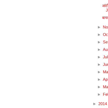
आंट
J
बाय
►
No
►
Oc
►
Se
►
Au
►
Ju
►
Ju
►
M
►
Ap
►
Ma
►
Fe
►
2014