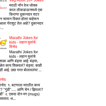
Veg Adult 18+ Jokes
मराठी नॉन वेज जोक्स
काल लॅाकडाऊनमध्ये एक
किराणा दुकानदार शटर
ून सामान विकत होता! बाहेरून
ला पॅराशुट तेल आहे? दुकानदार
...
Marathi Jokes for
kids - लहान मुलांचे
विनोद
Marathi Jokes for
kids - लहान मुलांचे
ाळा आणि बंड्या आई: बंड्या,
ेत काय शिकवलं? बंड्या: काही
ी आई. उद्या परत बोलावलंय! ...
िनोद
विनोद १. बटणाला मराठीत काय
? "गुंडी"..... आणि चेन / झिपला?
ंडी" २. एकदा दोन मग (mugs)
सतात. थ...