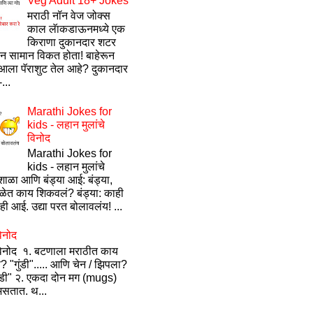
Veg Adult 18+ Jokes
मराठी नॉन वेज जोक्स
काल लॅाकडाऊनमध्ये एक
किराणा दुकानदार शटर
ून सामान विकत होता! बाहेरून
ला पॅराशुट तेल आहे? दुकानदार
...
Marathi Jokes for
kids - लहान मुलांचे
विनोद
Marathi Jokes for
kids - लहान मुलांचे
ाळा आणि बंड्या आई: बंड्या,
ेत काय शिकवलं? बंड्या: काही
ी आई. उद्या परत बोलावलंय! ...
िनोद
विनोद १. बटणाला मराठीत काय
? "गुंडी"..... आणि चेन / झिपला?
ंडी" २. एकदा दोन मग (mugs)
सतात. थ...