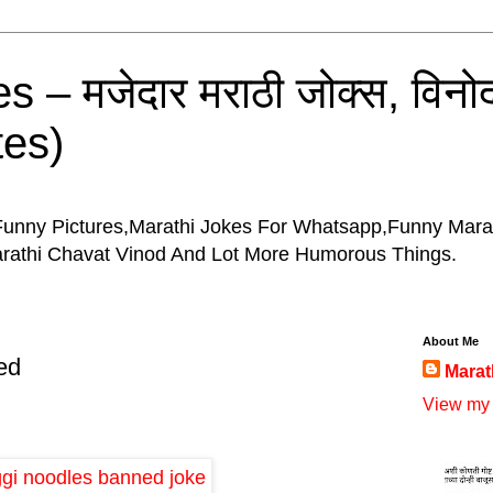
 – मजेदार मराठी जोक्स, विनोद
tes)
Funny Pictures,Marathi Jokes For Whatsapp,Funny Mara
arathi Chavat Vinod And Lot More Humorous Things.
About Me
ed
Marat
View my 