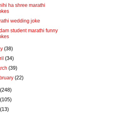
ihi ha shree marathi
okes
athi wedding joke
am student marathi funny
okes
ay
(38)
ril
(34)
rch
(39)
bruary
(22)
(248)
(105)
(13)