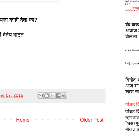
ायला काही देता का?
बंद कर
आवाज आ
ीे देतेय वाटत
बोलला -
विनोद श
आज शाळ
खास नाह
ne 07, 2015
पांचट व
पांचट 
म्हणतात
Home
Older Post
"घसरगु
बोलत अ