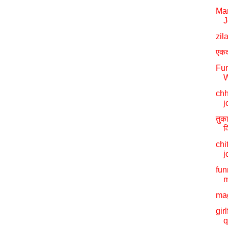
Mar
J
zil
एकद
Fun
W
chh
j
तुक
व
chi
j
fun
m
ma
gir
q