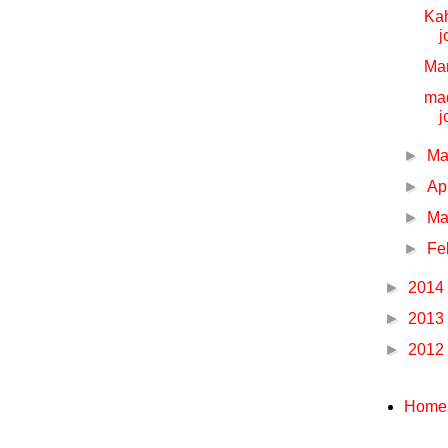
Kah
j
Mar
mad
j
►
M
►
Ap
►
Ma
►
Fe
►
2014
►
2013
►
2012
Home