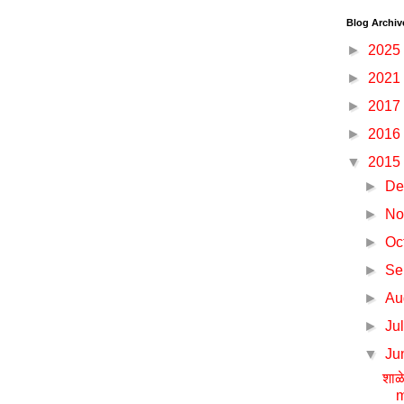
Blog Archiv
►
2025
►
2021
►
2017
►
2016
▼
2015
►
De
►
No
►
Oc
►
Se
►
Au
►
Ju
▼
Ju
शाळ
m