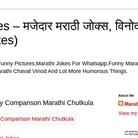
 – मजेदार मराठी जोक्स, विनोद
tes)
Funny Pictures,Marathi Jokes For Whatsapp,Funny Mara
arathi Chavat Vinod And Lot More Humorous Things.
About Me
y Comparison Marathi Chutkula
Marat
View my 