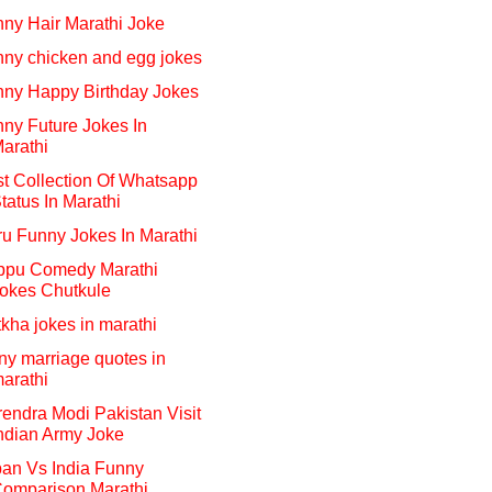
ny Hair Marathi Joke
ny chicken and egg jokes
ny Happy Birthday Jokes
ny Future Jokes In
arathi
t Collection Of Whatsapp
tatus In Marathi
u Funny Jokes In Marathi
ppu Comedy Marathi
okes Chutkule
kha jokes in marathi
ny marriage quotes in
arathi
endra Modi Pakistan Visit
ndian Army Joke
an Vs India Funny
omparison Marathi