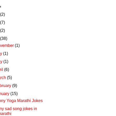
e
(2)
(7)
(2)
(38)
vember
(1)
ly
(1)
ay
(1)
ril
(6)
rch
(5)
bruary
(9)
nuary
(15)
ny Yoga Marathi Jokes
ny sad song jokes in
arathi