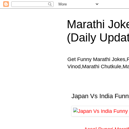
Marathi Jokes
(Daily Upda
Get Funny Marathi Jokes,
Vinod,Marathi Chutkule,M
Japan Vs India Funn