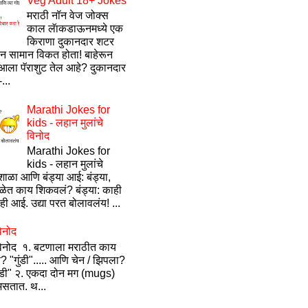
Veg Adult 18+ Jokes
मराठी नॉन वेज जोक्स
काल लॅाकडाऊनमध्ये एक
किराणा दुकानदार शटर
ून सामान विकत होता! बाहेरून
ला पॅराशुट तेल आहे? दुकानदार
...
Marathi Jokes for
kids - लहान मुलांचे
विनोद
Marathi Jokes for
kids - लहान मुलांचे
ाळा आणि बंड्या आई: बंड्या,
ेत काय शिकवलं? बंड्या: काही
ी आई. उद्या परत बोलावलंय! ...
िनोद
विनोद १. बटणाला मराठीत काय
? "गुंडी"..... आणि चेन / झिपला?
ंडी" २. एकदा दोन मग (mugs)
सतात. थ...