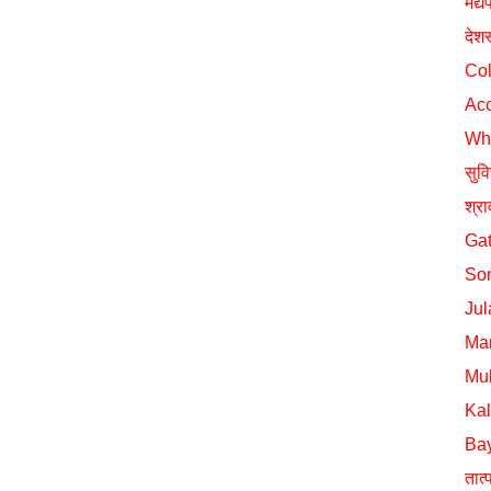
मद्य
देश
Col
Acc
Wh
सुव
श्र
Gat
Son
Jul
Mar
Mul
Ka
Ba
तात्प