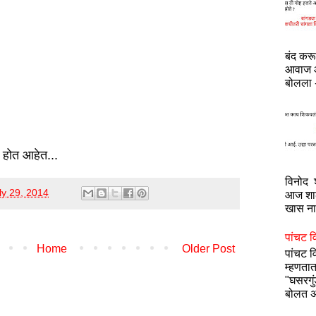
बंद कर
आवाज आ
बोलला -
 होत आहेत...
विनोद श
ly 29, 2014
आज शाळ
खास नाह
पांचट व
Home
Older Post
पांचट 
म्हणतात
"घसरगु
बोलत अ