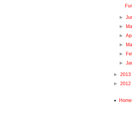
Fun
►
Ju
►
M
►
Ap
►
Ma
►
Fe
►
Ja
►
2013
►
2012
Home