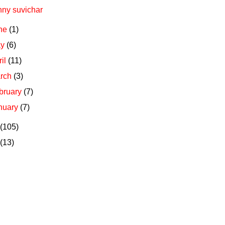
ny suvichar
ne
(1)
ay
(6)
ril
(11)
rch
(3)
bruary
(7)
nuary
(7)
(105)
(13)