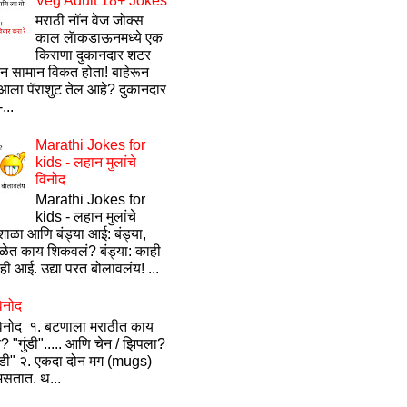
Veg Adult 18+ Jokes
मराठी नॉन वेज जोक्स
काल लॅाकडाऊनमध्ये एक
किराणा दुकानदार शटर
ून सामान विकत होता! बाहेरून
ला पॅराशुट तेल आहे? दुकानदार
...
Marathi Jokes for
kids - लहान मुलांचे
विनोद
Marathi Jokes for
kids - लहान मुलांचे
ाळा आणि बंड्या आई: बंड्या,
ेत काय शिकवलं? बंड्या: काही
ी आई. उद्या परत बोलावलंय! ...
िनोद
विनोद १. बटणाला मराठीत काय
? "गुंडी"..... आणि चेन / झिपला?
ंडी" २. एकदा दोन मग (mugs)
सतात. थ...