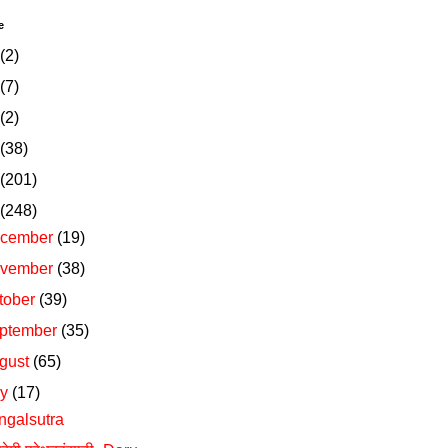
e
(2)
(7)
(2)
(38)
(201)
(248)
cember
(19)
vember
(38)
tober
(39)
ptember
(35)
gust
(65)
ly
(17)
galsutra