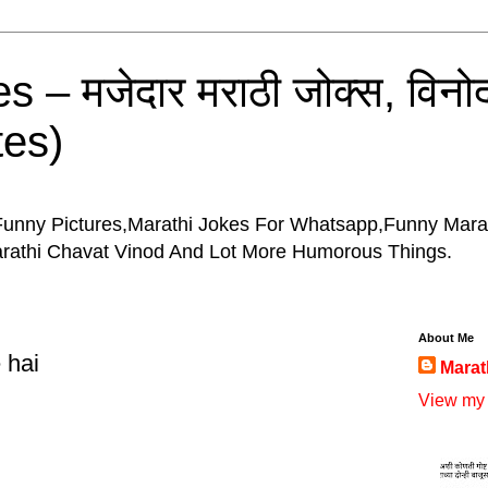
 – मजेदार मराठी जोक्स, विनोद
tes)
Funny Pictures,Marathi Jokes For Whatsapp,Funny Mara
arathi Chavat Vinod And Lot More Humorous Things.
About Me
 hai
Marat
View my 