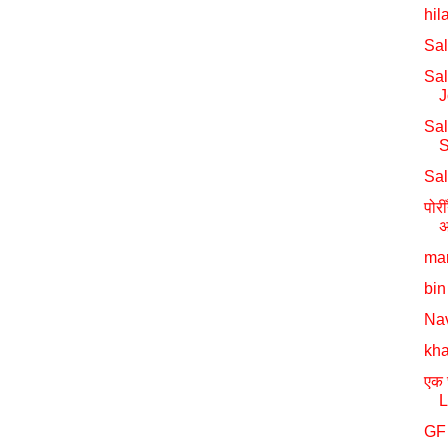
hil
Sal
Sal
J
Sa
S
Sa
पोर
अ
mar
bin
Nav
kha
एक 
L
GF