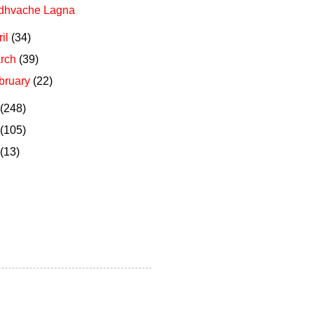
dhvache Lagna
ril
(34)
rch
(39)
bruary
(22)
(248)
(105)
(13)