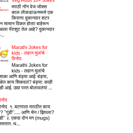
Veg Adult 18+ Jokes
मराठी नॉन वेज जोक्स
काल लॅाकडाऊनमध्ये एक
किराणा दुकानदार शटर
ून सामान विकत होता! बाहेरून
ला पॅराशुट तेल आहे? दुकानदार
...
Marathi Jokes for
kids - लहान मुलांचे
विनोद
Marathi Jokes for
kids - लहान मुलांचे
ाळा आणि बंड्या आई: बंड्या,
ेत काय शिकवलं? बंड्या: काही
ी आई. उद्या परत बोलावलंय! ...
िनोद
विनोद १. बटणाला मराठीत काय
? "गुंडी"..... आणि चेन / झिपला?
ंडी" २. एकदा दोन मग (mugs)
सतात. थ...