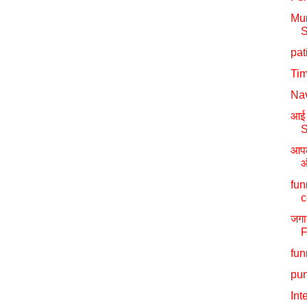
Mu
S
pat
Ti
Na
आई 
S
आपल
ऑ
fun
c
जगा
F
fun
pun
Int