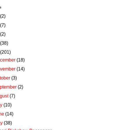
e
(2)
(7)
(2)
(38)
(201)
cember
(18)
vember
(14)
tober
(3)
ptember
(2)
gust
(7)
ly
(10)
ne
(14)
ay
(38)