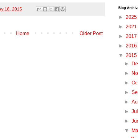
Blog Archiv
y 18, 2015
►
2025
►
2021
Home
Older Post
►
2017
►
2016
▼
2015
►
De
►
No
►
Oc
►
Se
►
Au
►
Ju
►
Ju
▼
M