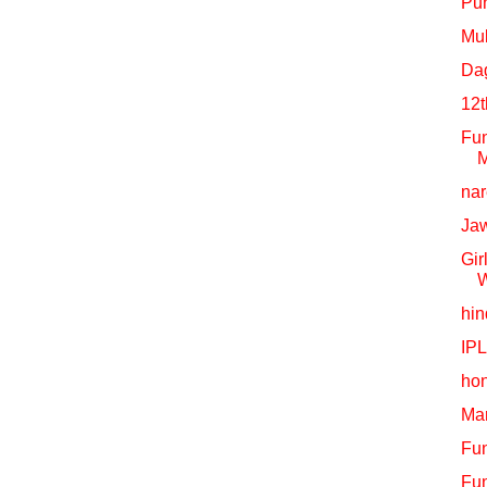
Pu
Mu
Da
12t
Fu
M
nar
Jaw
Gir
W
hin
IPL
hon
Mar
Fun
Fu