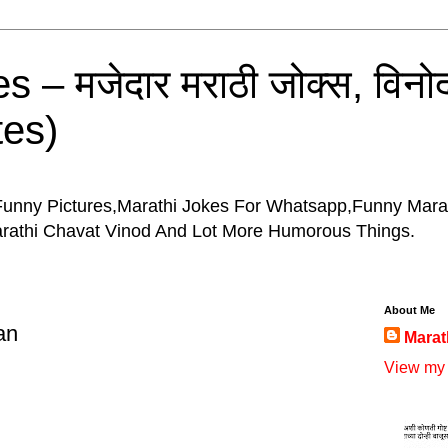
 – मजेदार मराठी जोक्स, विनोद
tes)
Funny Pictures,Marathi Jokes For Whatsapp,Funny Mara
arathi Chavat Vinod And Lot More Humorous Things.
About Me
an
Marat
View my 