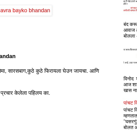
बंद कर
आवाज आ
बोलला -
handan
ी सिनेमा, सारसबाग,कुठे कुठे फिरायला घेउन जायचा. आणि
विनोद श
आज शाळ
खास नाह
प्रचार केलेला पहिलय का.
पांचट व
पांचट 
म्हणतात
"घसरगु
बोलत अ