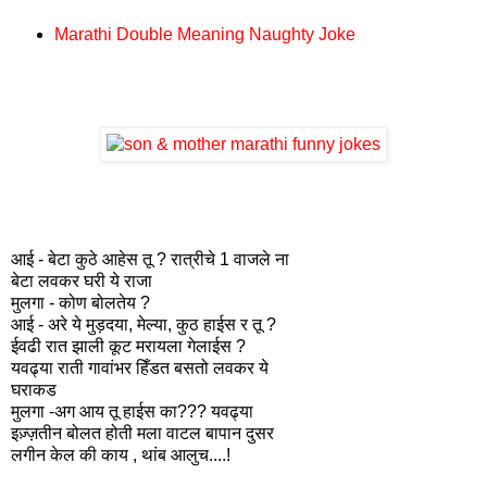
Marathi Double Meaning Naughty Joke
आई - बेटा कुठे आहेस तू ? रात्रीचे 1 वाजले ना
बेटा लवकर घरी ये राजा
मुलगा - कोण बोलतेय ?
आई - अरे ये मुड़दया, मेल्या, कुठ हाईस र तू ?
ईवढी रात झाली कूट मरायला गेलाईस ?
यवढ्या राती गावांभर हिँडत बसतो लवकर ये
घराकड
मुलगा -अग आय तू हाईस का??? यवढ्या
इज़्ज़तीन बोलत होती मला वाटल बापान दुसर
लगीन केल की काय , थांब आलुच....!