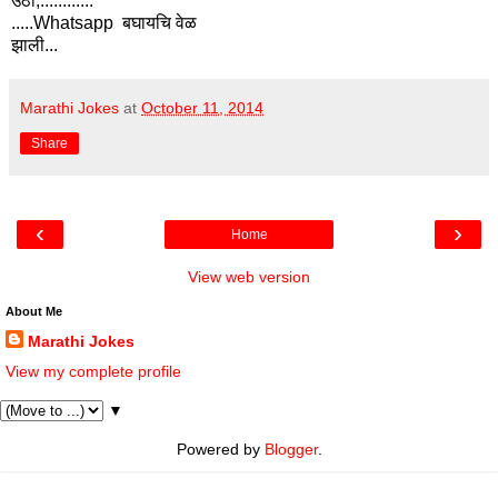
उठा,............
.....Whatsapp बघायचि वेळ
झाली...
Marathi Jokes
at
October 11, 2014
Share
‹
›
Home
View web version
About Me
Marathi Jokes
View my complete profile
▼
Powered by
Blogger
.